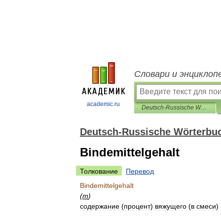
Словари и энциклоп
academic.ru
Deutsch-Russische Wörterbuch der Chemie und Technologie der Silikate
Deutsch-Russische Wörterbuc
Bindemittelgehalt
Толкование
Перевод
Bindemittelgehalt
(
m
)
содержание
(
процент
)
вяжущего
(
в
смеси
)