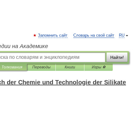
Запомнить сайт
Словарь на свой сайт
RU
едии на Академике
Найти!
Толкования
Переводы
Книги
Игры ⚽
h der Chemie und Technologie der Silikate