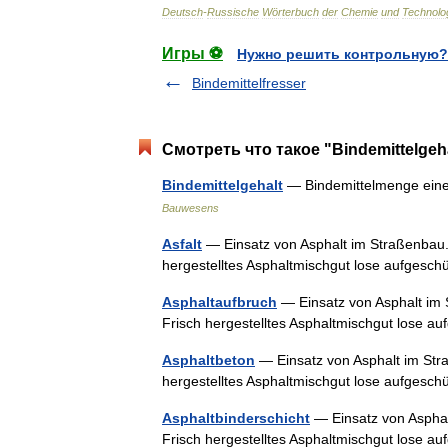
Deutsch
-
Russische
Wörterbuch
der
Chemie
und
Technolo
Игры ⚽
Нужно решить контрольную?
Bindemittelfresser
Смотреть что такое "Bindemittelgeh
Bindemittelgehalt
— Bindemittelmenge ein
Bauwesens
Asfalt
— Einsatz von Asphalt im Straßenbau. 
hergestelltes Asphaltmischgut lose aufgesch
Asphaltaufbruch
— Einsatz von Asphalt im 
Frisch hergestelltes Asphaltmischgut lose a
Asphaltbeton
— Einsatz von Asphalt im Stra
hergestelltes Asphaltmischgut lose aufgesch
Asphaltbinderschicht
— Einsatz von Asphal
Frisch hergestelltes Asphaltmischgut lose a